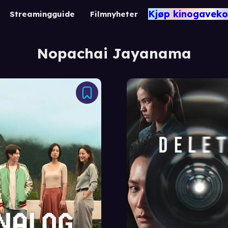
Kjøp kinogaveko
Streamingguide
Filmnyheter
Nopachai Jayanama