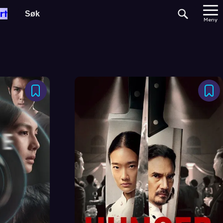
rt
Meny