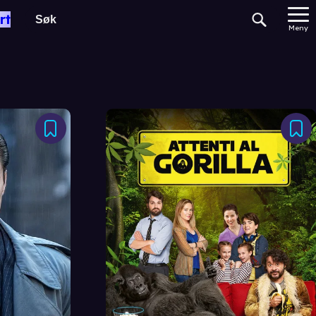
rt
Meny