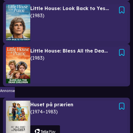
Little House: Look Back to Yesterday
1983
Little House: Bless All the Dear Children
1983
Annonse
Huset på prærien
1974–1983