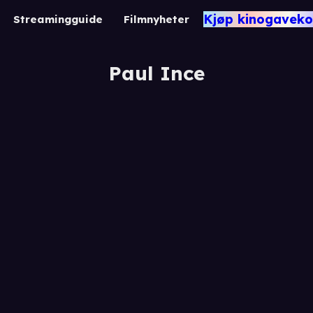
Kjøp kinogaveko
Streamingguide
Filmnyheter
Paul Ince