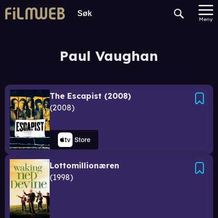
Meny
Paul Vaughan
The Escapist (2008)
2008
Lottomillionæren
1998