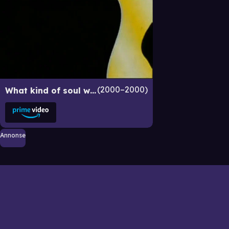
2000–2000
What kind of soul will you deliver to God, bitch?
Annonse