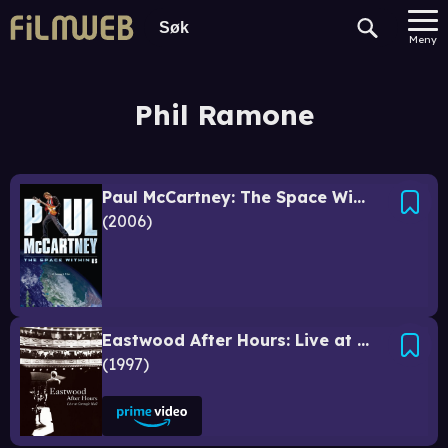
Meny
Phil Ramone
Paul McCartney: The Space Within Us
2006
Eastwood After Hours: Live at Carnegie Hall
1997