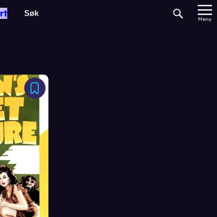
rt
Meny