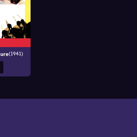
1941
sure