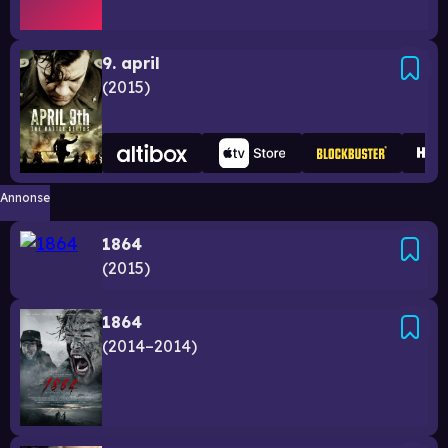
9. april
2015
Annonse
1864
2015
1864
2014–2014