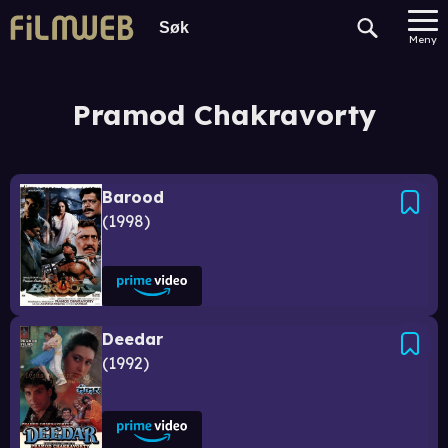
Meny
Pramod Chakravorty
Barood
1998
Deedar
1992