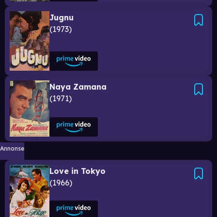
Jugnu
1973
Naya Zamana
1971
Annonse
Love in Tokyo
1966