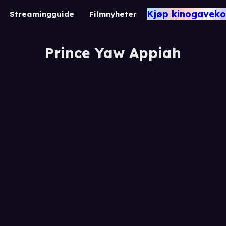
Kjøp kinogaveko
Streamingguide
Filmnyheter
Prince Yaw Appiah