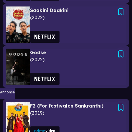
Saakini Daakini
2022
Godse
2022
Annonse
F2 (For festivalen Sankranthi)
2019