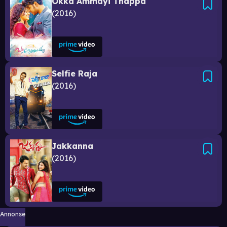
Okka Ammayi Thappa
2016
Selfie Raja
2016
Jakkanna
2016
Annonse