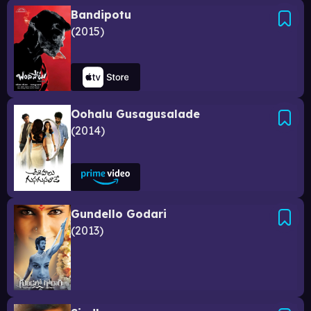
Bandipotu
2015
Oohalu Gusagusalade
2014
Gundello Godari
2013