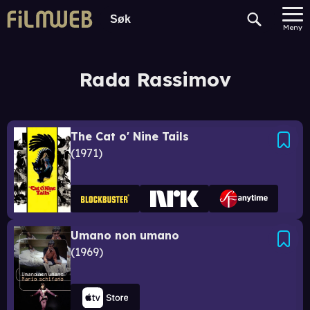
Meny
Rada Rassimov
The Cat o' Nine Tails
1971
Umano non umano
1969