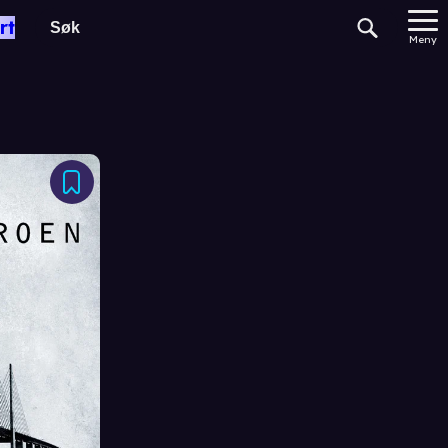
rt
Meny