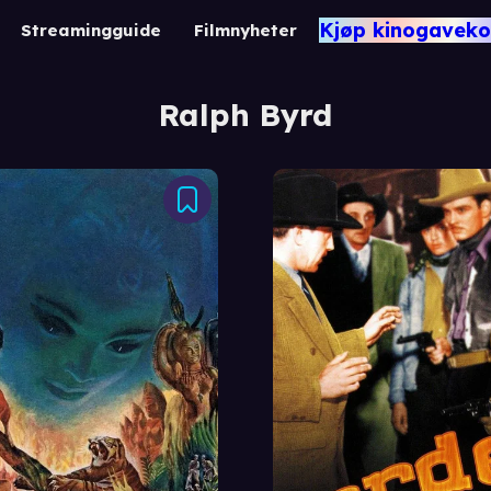
Kjøp kinogaveko
Streamingguide
Filmnyheter
Ralph Byrd