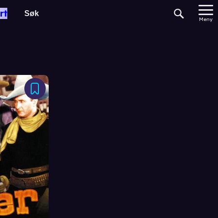
rt
Meny