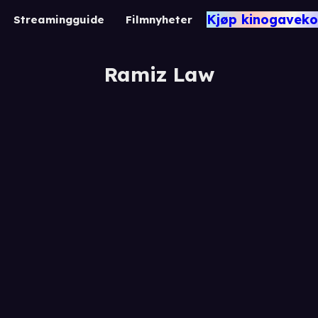
Kjøp kinogaveko
Streamingguide
Filmnyheter
Ramiz Law