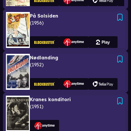
På Solsiden
1956
Nødlanding
1952
Kranes konditori
1951