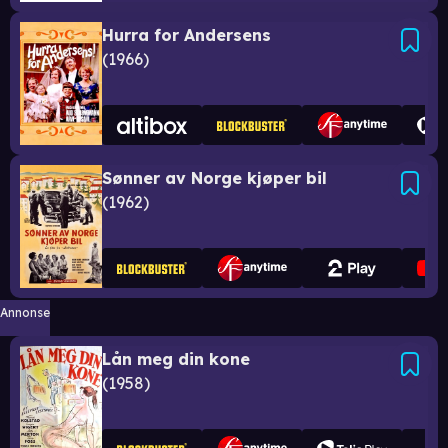
Hurra for Andersens
1966
Sønner av Norge kjøper bil
1962
Annonse
Lån meg din kone
1958