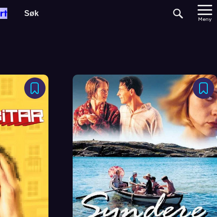
rt
Meny