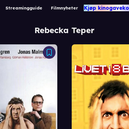
Kjøp kinogaveko
Streamingguide
Filmnyheter
Rebecka Teper