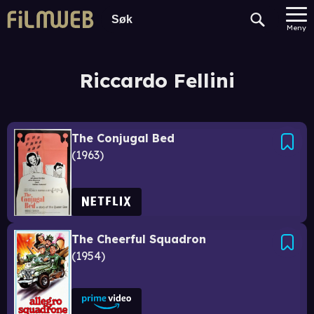
Meny
Riccardo Fellini
The Conjugal Bed
1963
The Cheerful Squadron
1954