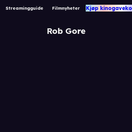
Kjøp kinogaveko
Streamingguide
Filmnyheter
Rob Gore