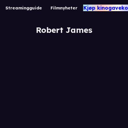
Kjøp kinogaveko
Streamingguide
Filmnyheter
Robert James