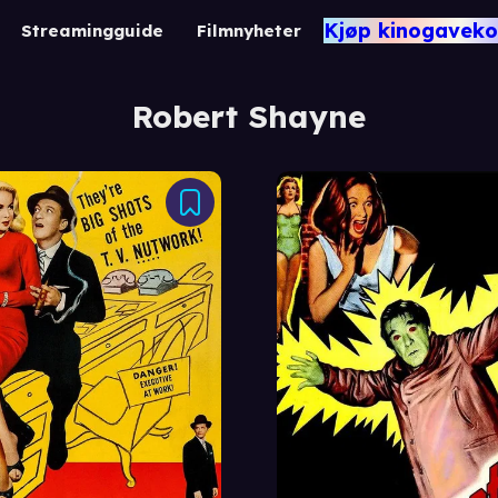
Kjøp kinogaveko
Streamingguide
Filmnyheter
Robert Shayne