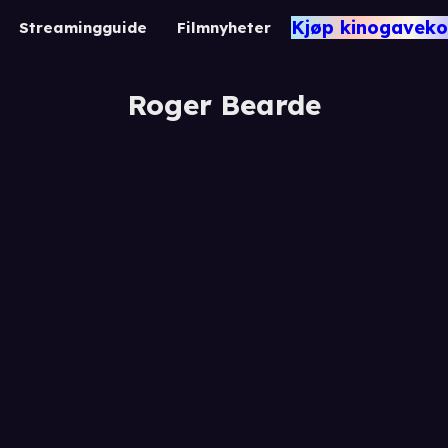
Kjøp kinogaveko
Streamingguide
Filmnyheter
Roger Bearde