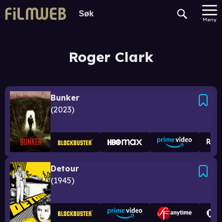
Meny
Roger Clark
Bunker
2023
Detour
1945