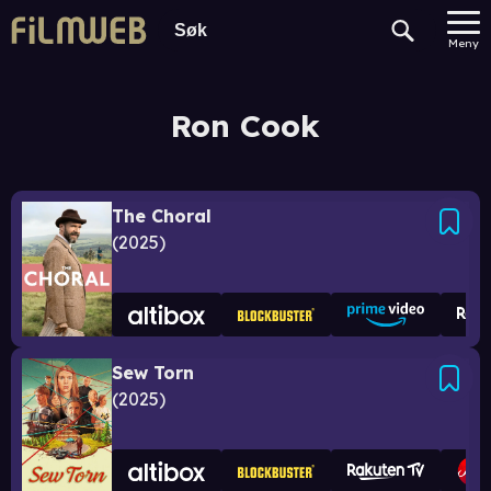
Meny
Ron Cook
The Choral
2025
Sew Torn
2025