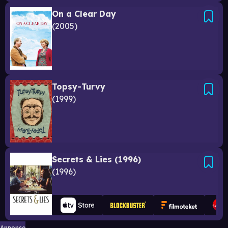
On a Clear Day
2005
Topsy-Turvy
1999
Secrets & Lies (1996)
1996
Annonse