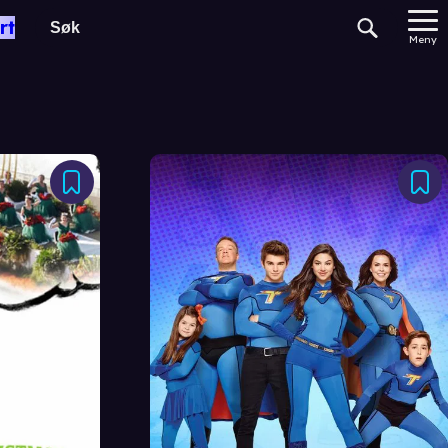
rt
Meny