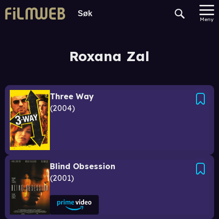
Meny
Roxana Zal
Three Way
2004
Blind Obsession
2001