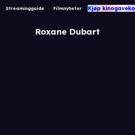
Kjøp kinogaveko
Streamingguide
Filmnyheter
Roxane Dubart