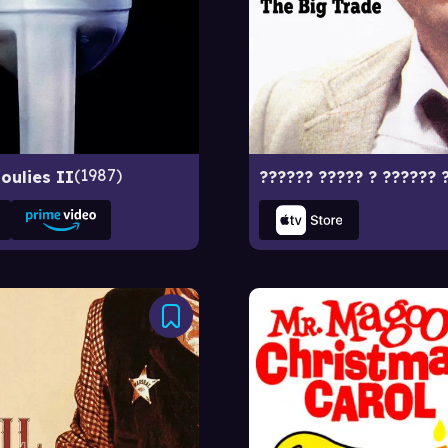
1987
oulies II