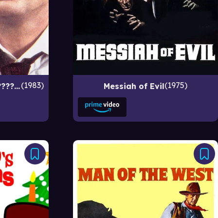
1983
1975
?????? ????? ? ?????? ??????: ????????? ????. 1-? ?????
Messiah of Evil