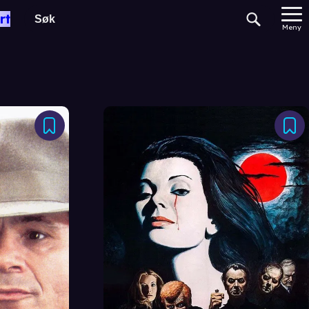
rt
Meny