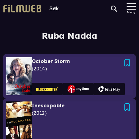
Meny
Ruba Nadda
October Storm
2014
Inescapable
2012