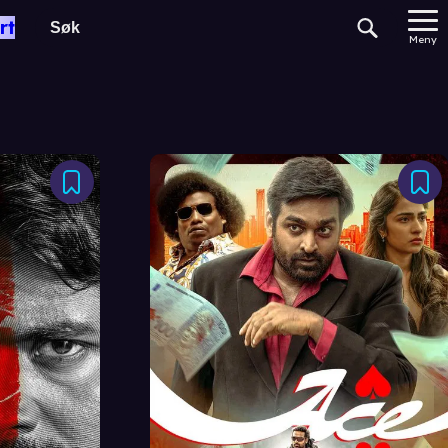
rt
Meny