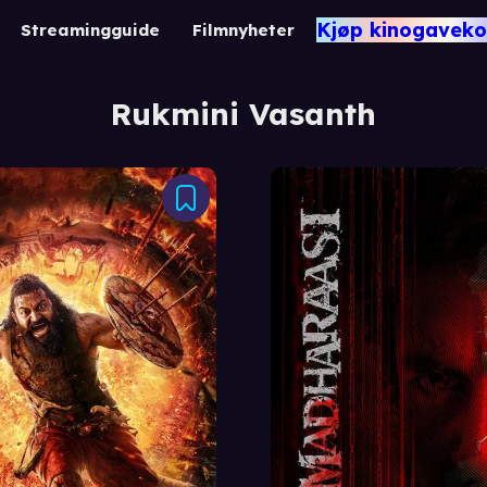
Kjøp kinogaveko
Streamingguide
Filmnyheter
Rukmini Vasanth