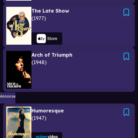
The Late Show
1977
Arch of Triumph
1948
Annonse
Humoresque
1947