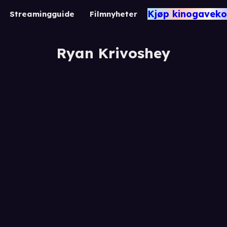
Kjøp kinogaveko
Streamingguide
Filmnyheter
Ryan Krivoshey