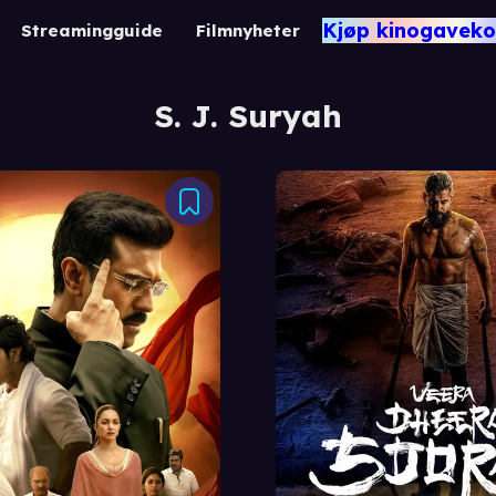
Kjøp kinogaveko
Streamingguide
Filmnyheter
S. J. Suryah