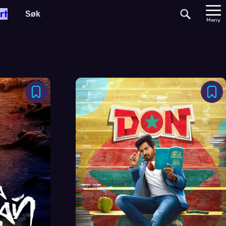
rt
Meny