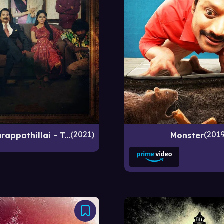
2021
201
Nenjam Marappathillai - Tamil Film
Monster