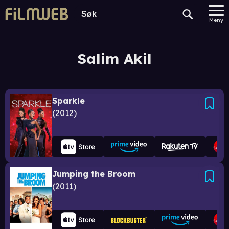
Meny
Salim Akil
Sparkle
2012
Jumping the Broom
2011