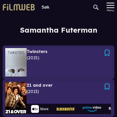
Meny
Samantha Futerman
Twinsters
2015
21 and over
2013