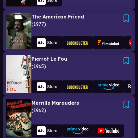
The American Friend
1977
Pierrot Le Fou
1965
Merrills Marauders
1962