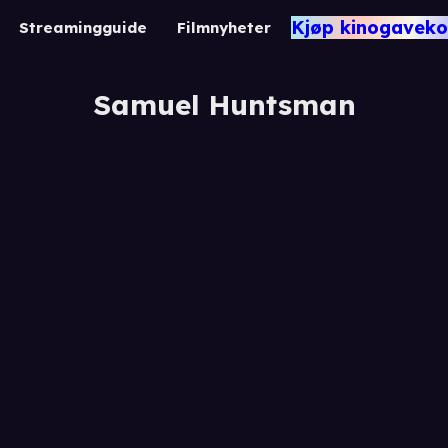
Kjøp kinogaveko
Streamingguide
Filmnyheter
Samuel Huntsman