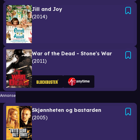
Jill and Joy
2014
War of the Dead - Stone's War
2011
Annonse
Skjønnheten og bastarden
2005