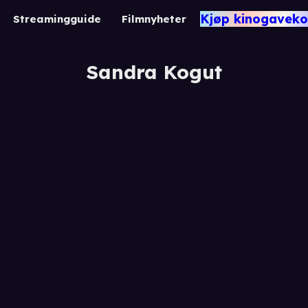
Kjøp kinogaveko
Streamingguide
Filmnyheter
Sandra Kogut