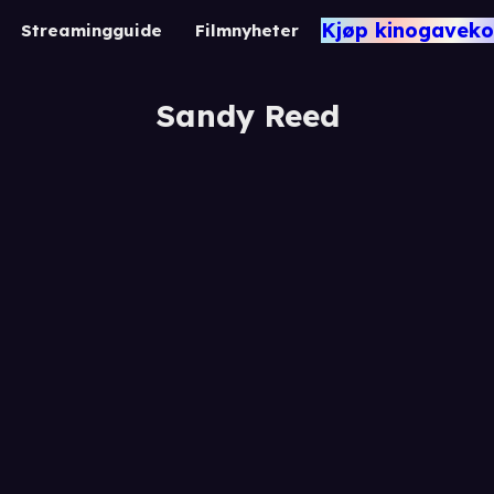
Kjøp kinogaveko
Streamingguide
Filmnyheter
Sandy Reed