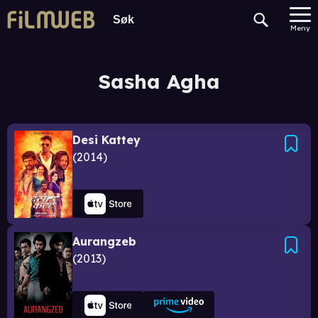
Meny
Sasha Agha
Desi Kattey
2014
Aurangzeb
2013