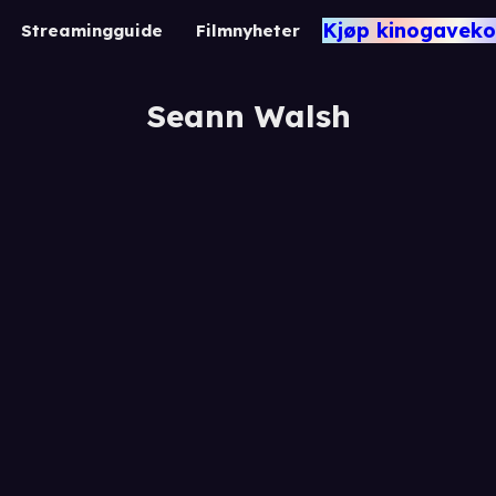
Kjøp kinogaveko
Streamingguide
Filmnyheter
Seann Walsh