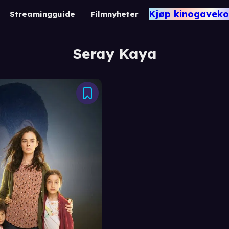
Kjøp kinogaveko
Streamingguide
Filmnyheter
Seray Kaya