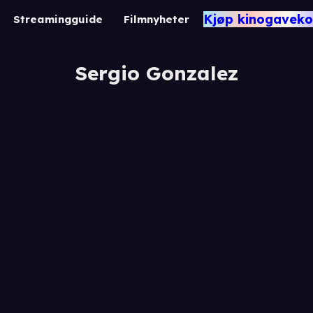
Kjøp kinogaveko
Streamingguide
Filmnyheter
Sergio Gonzalez