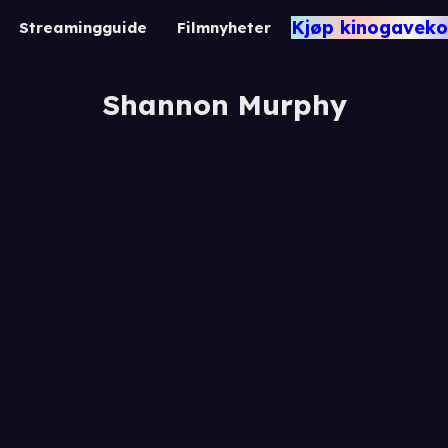
Kjøp kinogaveko
Streamingguide
Filmnyheter
Shannon Murphy