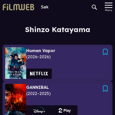
Meny
Shinzo Katayama
Human Vapor
2026–2026
GANNIBAL
2022–2025