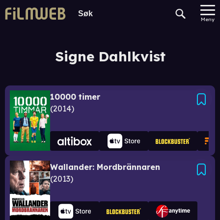
Meny
Signe Dahlkvist
10000 timer
2014
Wallander: Mordbrännaren
2013