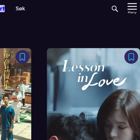
rt
Meny