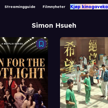
Kjøp kinogaveko
Streamingguide
Filmnyheter
Simon Hsueh