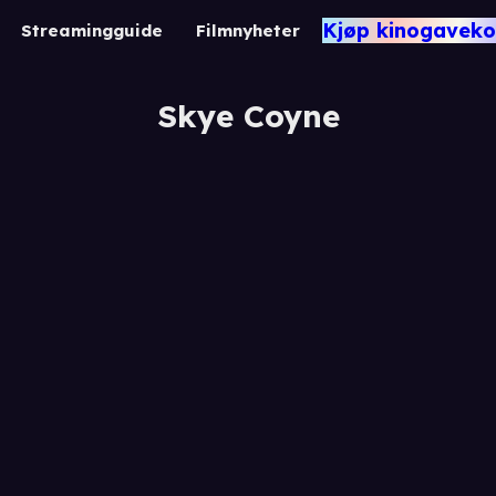
Kjøp kinogaveko
Streamingguide
Filmnyheter
Skye Coyne